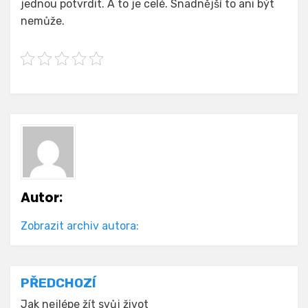
jednou potvrdit. A to je celé. Snadnější to ani být
nemůže.
Autor:
Zobrazit archiv autora:
Navigace
PŘEDCHOZÍ
Jak nejlépe žít svůj život