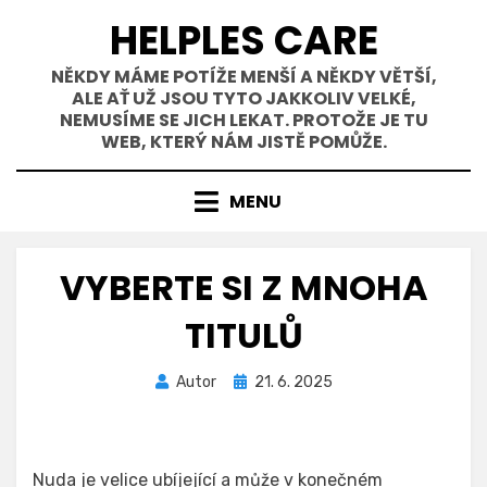
Přejít
HELPLES CARE
k
obsahu
NĚKDY MÁME POTÍŽE MENŠÍ A NĚKDY VĚTŠÍ,
ALE AŤ UŽ JSOU TYTO JAKKOLIV VELKÉ,
NEMUSÍME SE JICH LEKAT. PROTOŽE JE TU
WEB, KTERÝ NÁM JISTĚ POMŮŽE.
MENU
VYBERTE SI Z MNOHA
TITULŮ
Zveřejněno
Autor
21. 6. 2025
dne
Nuda je velice ubíjející a může v konečném