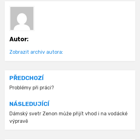
Autor:
Zobrazit archiv autora:
Navigace
PŘEDCHOZÍ
pro
Problémy při práci?
příspěvek
NÁSLEDUJÍCÍ
Dámský svetr Zenon může přijít vhod i na vodácké
výpravě