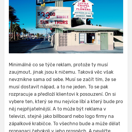
Minimálně co se týče reklam, protože ty musí
zaujmout, jinak jsou k ničemu. Taková věc však
nevznikne sama od sebe. Musí se začít tím, že se
musí dostavit nápad, a to ne jeden. To se pak
rozpracuje a předloží klientovi k posouzení. On si
vybere ten, který se mu nejvíce líbí a který bude pro
něj nejpřijatelnější. A to může být reklama v
televizi, stejně jako billboard nebo logo firmy na
zápalkové krabičce. To všechno bude a může dělat
propagaci čehokoli v jeho prospěch. A nevěřte