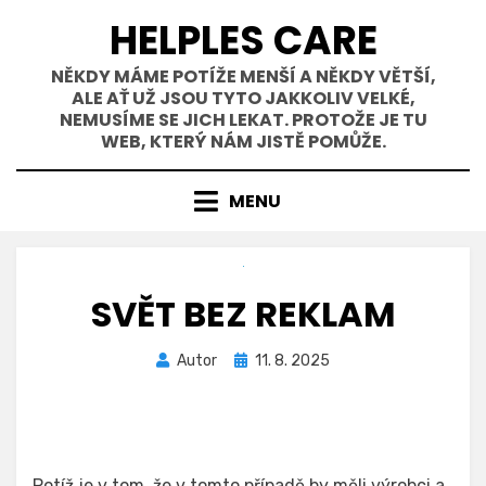
Přejít
HELPLES CARE
k
obsahu
NĚKDY MÁME POTÍŽE MENŠÍ A NĚKDY VĚTŠÍ,
ALE AŤ UŽ JSOU TYTO JAKKOLIV VELKÉ,
NEMUSÍME SE JICH LEKAT. PROTOŽE JE TU
WEB, KTERÝ NÁM JISTĚ POMŮŽE.
MENU
SVĚT BEZ REKLAM
Zveřejněno
Autor
11. 8. 2025
dne
Potíž je v tom, že v tomto případě by měli výrobci a