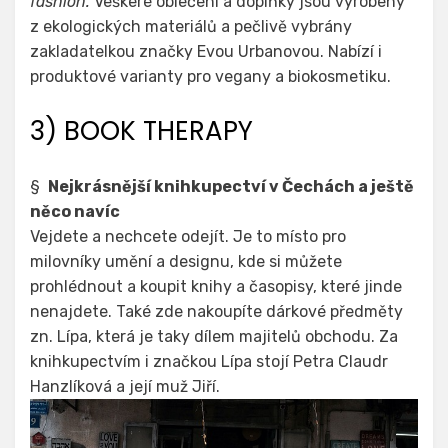
fashion.
Veškeré oblečení a doplňky jsou vyrobeny
z ekologických materiálů a pečlivě vybrány
zakladatelkou značky Evou Urbanovou. Nabízí i
produktové varianty pro vegany a biokosmetiku.
3) BOOK THERAPY
§
Nejkrásnější knihkupectví v Čechách a ještě
něco navíc
Vejdete a nechcete odejít. Je to místo pro
milovníky umění a designu, kde si můžete
prohlédnout a koupit knihy a časopisy, které jinde
nenajdete. Také zde nakoupíte dárkové předměty
zn. Lípa, která je taky dílem majitelů obchodu. Za
knihkupectvím i značkou Lípa stojí Petra Claudr
Hanzlíková a její muž Jiří.