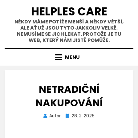
Přejít
HELPLES CARE
k
obsahu
NĚKDY MÁME POTÍŽE MENŠÍ A NĚKDY VĚTŠÍ,
ALE AŤ UŽ JSOU TYTO JAKKOLIV VELKÉ,
NEMUSÍME SE JICH LEKAT. PROTOŽE JE TU
WEB, KTERÝ NÁM JISTĚ POMŮŽE.
MENU
NETRADIČNÍ
NAKUPOVÁNÍ
Zveřejněno
Autor
28. 2. 2025
dne