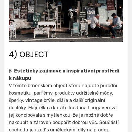
4) OBJECT
§
Esteticky zajímavé a inspirativní prostředí
k nákupu
V tomto brněnském object storu najdete přírodní
kosmetiku, parfémy, produkty udržitelné módy,
šperky, vintage brýle, diáře a další originální
doplňky. Majitelka a kurátorka Jana Longaverová
jej koncipovala s myšlenkou, že je možné dobře
nakoupit a zároveň podpořit dobrou věc. Součástí
obchodu je i zeď s uměleckými díly na prodej.