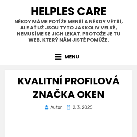
Přejít
HELPLES CARE
k
obsahu
NĚKDY MÁME POTÍŽE MENŠÍ A NĚKDY VĚTŠÍ,
ALE AŤ UŽ JSOU TYTO JAKKOLIV VELKÉ,
NEMUSÍME SE JICH LEKAT. PROTOŽE JE TU
WEB, KTERÝ NÁM JISTĚ POMŮŽE.
MENU
KVALITNÍ PROFILOVÁ
ZNAČKA OKEN
Zveřejněno
Autor
2. 3. 2025
dne