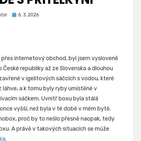
Zveřejněno
utor
6. 3. 2026
dne
y přes internetový obchod, byl jsem vysloveně
o České republiky až ze Slovenska a dlouhou
zavřené v igelitových sáčcích s vodou, které
 láhve, a k tomu byly ryby umístěné v
vacím sáčkem. Uvnitř boxu byla stálá
nce vyšší, než byla v té době v mém bytě.
rmobox, proč by to nešlo přesně naopak, tedy
oxu. A právě v takových situacích se může
žka
.