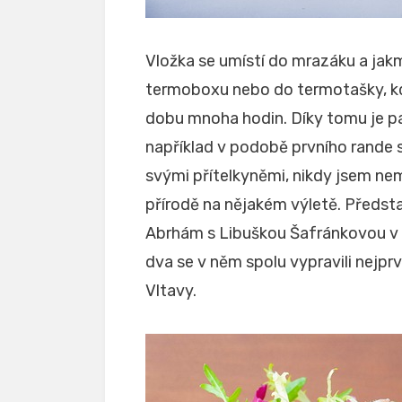
Vložka se umístí do mrazáku a jakmi
termoboxu nebo do termotašky, kd
dobu mnoha hodin. Díky tomu je pa
například v podobě prvního rande s
svými přítelkyněmi, nikdy jsem nem
přírodě na nějakém výletě. Předst
Abrhám s Libuškou Šafránkovou v úž
dva se v něm spolu vypravili nejpr
Vltavy.