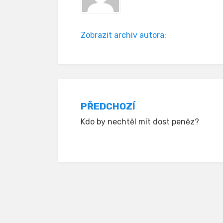
Zobrazit archiv autora:
Navigace
PŘEDCHOZÍ
Kdo by nechtěl mít dost peněz?
pro
příspěvek