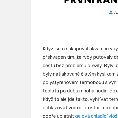
A
Když jsem nakupoval akvarijní ryb
překvapen tím, že ryby putovaly d
cestu bez problémů přežily. Byly u
byly natlakované čistým kyslíkem z
polystyrenovém termoboxu s vyhří
teplota po dobu mnoha hodin, doko
Když to ale jde takto, vyhřívat te
ochlazovat vnitřní prostor termob
dobře uplatnit
gelová chladící vlo