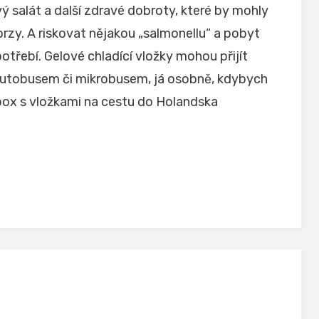
ý salát a další zdravé dobroty, které by mohly
 brzy. A riskovat nějakou „salmonellu“ a pobyt
třebí. Gelové chladící vložky mohou přijít
autobusem či mikrobusem, já osobně, kdybych
obox s vložkami na cestu do Holandska