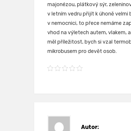
majonézou, plátkový sýr, zeleninov
v letním vedru přijít k úhoně velmi
v nemocnici, to přece nemáme zapo
vhod na výletech autem, vlakem, 
měl příležitost, bych si vzal term
mikrobusem pro devět osob.
Autor: