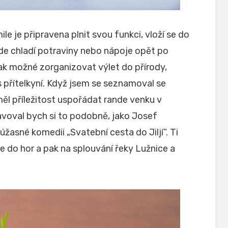
le je připravena plnit svou funkci, vloží se do
e chladí potraviny nebo nápoje opět po
k možné zorganizovat výlet do přírody,
 přítelkyní. Když jsem se seznamoval se
ěl příležitost uspořádat rande venku v
avoval bych si to podobně, jako Josef
asné komedii „Svatební cesta do Jiljí“. Ti
ve do hor a pak na splouvání řeky Lužnice a