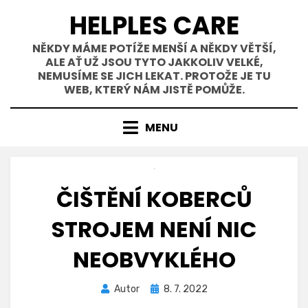
Přejít
HELPLES CARE
k
obsahu
NĚKDY MÁME POTÍŽE MENŠÍ A NĚKDY VĚTŠÍ,
ALE AŤ UŽ JSOU TYTO JAKKOLIV VELKÉ,
NEMUSÍME SE JICH LEKAT. PROTOŽE JE TU
WEB, KTERÝ NÁM JISTĚ POMŮŽE.
MENU
ČIŠTĚNÍ KOBERCŮ
STROJEM NENÍ NIC
NEOBVYKLÉHO
Zveřejněno
Autor
8. 7. 2022
dne