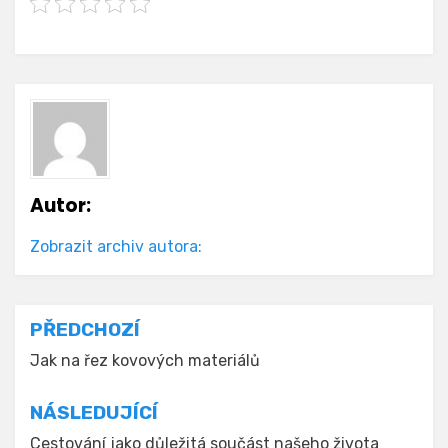
Autor:
Zobrazit archiv autora:
Navigace
PŘEDCHOZÍ
pro
Jak na řez kovových materiálů
příspěvek
NÁSLEDUJÍCÍ
Cestování jako důležitá součást našeho života