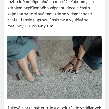
rozhodně nepřipomíná záhon růží. Koberce jsou
zdrojem nepříjemného zápachu docela často,
zejména se to stává tam, kde se v domácnosti
častěji tepelně upravují pokrmy a využívá se
rostlinný či živočišný tuk.
Tuková složka pak putuje v ovzduší i do vzdálených