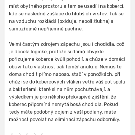
míst obytného prostoru a tam se usadí i na koberci,
kde se následně zašlape do hlubších vrstev. Tuk se
na vzduchu rozkládá (oxiduje, neboli žlukne) a
samozřejmě nepříjemně páchne.
Velmi častým zdrojem zápachu jsou i chodidla, což
je docela logické, protože si domů obvykle
pořizujeme koberce kvůli pohodlí, a chůze v domácí
obuvi tuto vlastnost pak téměř anuluje. Nemusíte
doma chodit přímo naboso, stačí v ponožkách, při
chůzi se do kobercových vláken vetře váš pot spolu
s bakteriemi, které si na něm pochutnávají, a
výsledkem je pro někoho překvapivé zjištění, že
koberec připomíná nemytá bosá chodidla. Pokud
tedy máte podobný dojem z vaší podlahy, máte
možnost povolat na eliminaci zápachu odborníky.