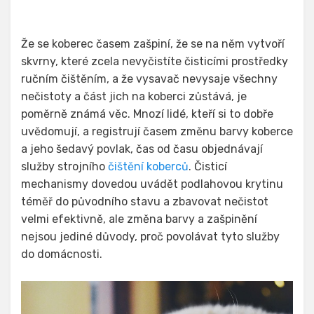
Že se koberec časem zašpiní, že se na něm vytvoří
skvrny, které zcela nevyčistíte čisticími prostředky
ručním čištěním, a že vysavač nevysaje všechny
nečistoty a část jich na koberci zůstává, je
poměrně známá věc. Mnozí lidé, kteří si to dobře
uvědomují, a registrují časem změnu barvy koberce
a jeho šedavý povlak, čas od času objednávají
služby strojního
čištění koberců
. Čisticí
mechanismy dovedou uvádět podlahovou krytinu
téměř do původního stavu a zbavovat nečistot
velmi efektivně, ale změna barvy a zašpinění
nejsou jediné důvody, proč povolávat tyto služby
do domácnosti.