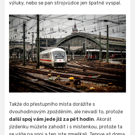
výluky, nebo se pan strojvůdce jen špatně vyspal.
Takže do přestupního místa dorážíte s
dvouhodinovým zpožděním, ale nevadí to, protože
další spoj vám jede již za pět hodin
. Akorát
jízdenku můžete zahodit i s místenkou, protože ta
se váže na spoj a ten jste zmeškali. Teprve až doma