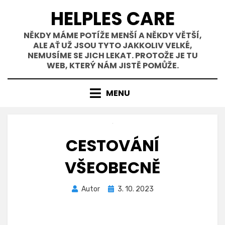
Přejít
HELPLES CARE
k
obsahu
NĚKDY MÁME POTÍŽE MENŠÍ A NĚKDY VĚTŠÍ,
ALE AŤ UŽ JSOU TYTO JAKKOLIV VELKÉ,
NEMUSÍME SE JICH LEKAT. PROTOŽE JE TU
WEB, KTERÝ NÁM JISTĚ POMŮŽE.
MENU
CESTOVÁNÍ
VŠEOBECNĚ
Zveřejněno
Autor
3. 10. 2023
dne