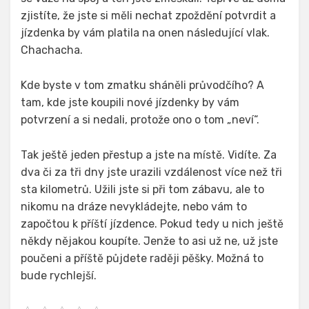
zjistíte, že jste si měli nechat zpoždění potvrdit a
jízdenka by vám platila na onen následující vlak.
Chachacha.
Kde byste v tom zmatku sháněli průvodčího? A
tam, kde jste koupili nové jízdenky by vám
potvrzení a si nedali, protože ono o tom „neví“.
Tak ještě jeden přestup a jste na místě. Vidíte. Za
dva či za tři dny jste urazili vzdálenost více než tři
sta kilometrů. Užili jste si při tom zábavu, ale to
nikomu na dráze nevykládejte, nebo vám to
započtou k příští jízdence. Pokud tedy u nich ještě
někdy nějakou koupíte. Jenže to asi už ne, už jste
poučeni a příště půjdete raději pěšky. Možná to
bude rychlejší.