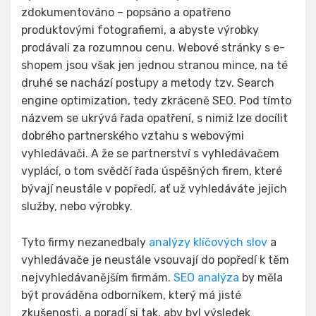
zdokumentováno – popsáno a opatřeno
produktovými fotografiemi, a abyste výrobky
prodávali za rozumnou cenu. Webové stránky s e-
shopem jsou však jen jednou stranou mince, na té
druhé se nachází postupy a metody tzv. Search
engine optimization, tedy zkráceně SEO. Pod tímto
názvem se ukrývá řada opatření, s nimiž lze docílit
dobrého partnerského vztahu s webovými
vyhledávači. A že se partnerství s vyhledávačem
vyplácí, o tom svědčí řada úspěšných firem, které
bývají neustále v popředí, ať už vyhledáváte jejich
služby, nebo výrobky.
Tyto firmy nezanedbaly
analýzy klíčových slov
a
vyhledávače je neustále vsouvají do popředí k těm
nejvyhledávanějším firmám.
SEO analýza
by měla
být prováděna odborníkem, který má jisté
zkušenosti, a poradí si tak, aby byl výsledek