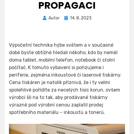
PROPAGACI
Zveřejněno
Autor
14. 8. 2023
dne
Výpočetní technika hýbe světem a v současné
době byste obtížně hledali někoho, kdo by neměl
doma tablet, mobilní telefon, notebook či stolní
počítač. K tomuto vybavení si pořizujeme i
periferie, zejména inkoustové či laserové tiskárny.
Cena tiskáren je natolik příznivá, že i ty velmi
spolehlivé pořídíte za necelých tisíc korun, ovšem
výrobci šli na to tak, aby prodávané tiskárny
výrazně pod výrobní cenou zaplatil prodej
spotřebního materiálu – inkoustů a tonerů.