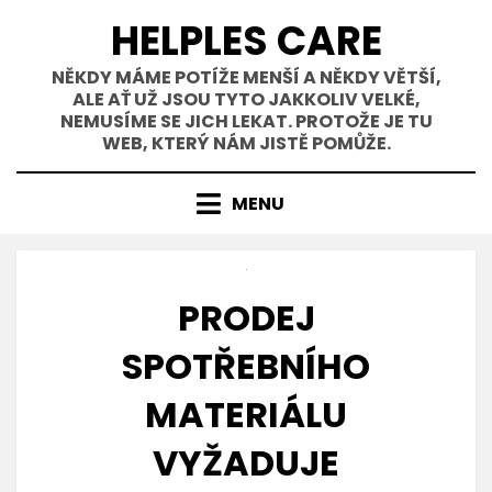
Přejít
HELPLES CARE
k
obsahu
NĚKDY MÁME POTÍŽE MENŠÍ A NĚKDY VĚTŠÍ,
ALE AŤ UŽ JSOU TYTO JAKKOLIV VELKÉ,
NEMUSÍME SE JICH LEKAT. PROTOŽE JE TU
WEB, KTERÝ NÁM JISTĚ POMŮŽE.
MENU
PRODEJ
SPOTŘEBNÍHO
MATERIÁLU
VYŽADUJE