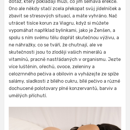
dotaz, který pokládají muži, co jim selhává erekce.
Ono ale někdy stačí zcela překopat svůj jídelníček a
zbavit se stresových situací, a máte vyhráno. Nač
utrácet tisíce korun za Viagru, když si můžete
vypomáhat například bylinkami, jako je Ženšen, a
spolu s ním svému tělu dopřát skutečnou výživu, a
ne náhražky, co se tváří, že chutnají, ale ve
skutečnosti jsou to zloději vašich minerálů a
vitamínů, pracně nastřádaných v organismu. Jezte
více luštěnin, ořechů, ovoce, zeleniny a
celozrnného pečiva a obilovin a vyházejte ze spíže
salámy, sladkosti z bílého cukru, bílé pečivo a různé
dochucené polotovary plné konzervantů, barviv a
umělých příchutí.