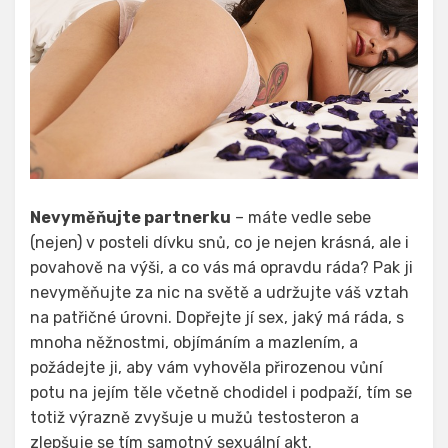
Nevyměňujte partnerku
– máte vedle sebe
(nejen) v posteli dívku snů, co je nejen krásná, ale i
povahově na výši, a co vás má opravdu ráda? Pak ji
nevyměňujte za nic na světě a udržujte váš vztah
na patřičné úrovni. Dopřejte jí sex, jaký má ráda, s
mnoha něžnostmi, objímáním a mazlením, a
požádejte ji, aby vám vyhověla přirozenou vůní
potu na jejím těle včetně chodidel i podpaží, tím se
totiž výrazně zvyšuje u mužů testosteron a
zlepšuje se tím samotný sexuální akt.