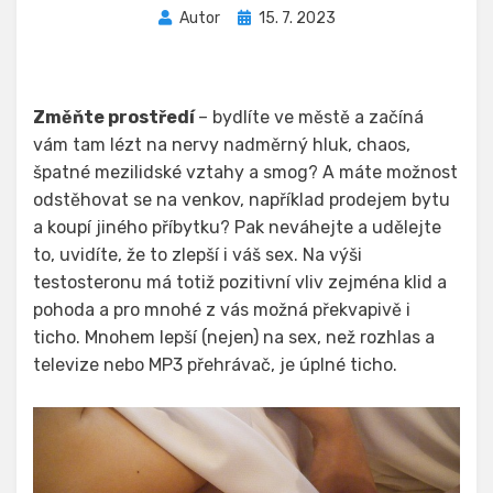
Zveřejněno
Autor
15. 7. 2023
dne
Změňte prostředí
– bydlíte ve městě a začíná
vám tam lézt na nervy nadměrný hluk, chaos,
špatné mezilidské vztahy a smog? A máte možnost
odstěhovat se na venkov, například prodejem bytu
a koupí jiného příbytku? Pak neváhejte a udělejte
to, uvidíte, že to zlepší i váš sex. Na výši
testosteronu má totiž pozitivní vliv zejména klid a
pohoda a pro mnohé z vás možná překvapivě i
ticho. Mnohem lepší (nejen) na sex, než rozhlas a
televize nebo MP3 přehrávač, je úplné ticho.