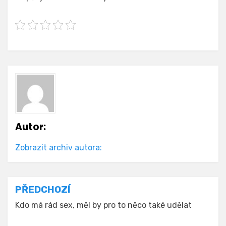
Autor:
Zobrazit archiv autora:
Navigace
PŘEDCHOZÍ
pro
Kdo má rád sex, měl by pro to něco také udělat
příspěvek