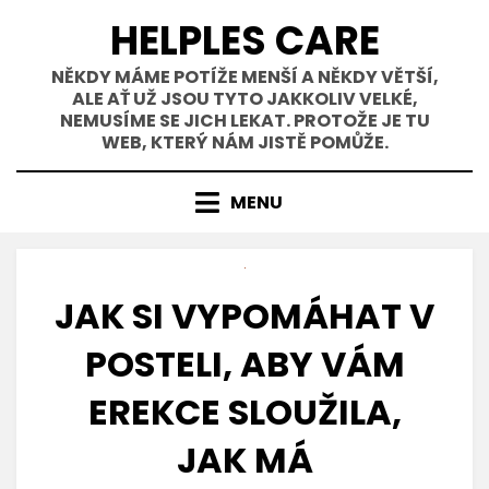
Přejít
HELPLES CARE
k
obsahu
NĚKDY MÁME POTÍŽE MENŠÍ A NĚKDY VĚTŠÍ,
ALE AŤ UŽ JSOU TYTO JAKKOLIV VELKÉ,
NEMUSÍME SE JICH LEKAT. PROTOŽE JE TU
WEB, KTERÝ NÁM JISTĚ POMŮŽE.
MENU
JAK SI VYPOMÁHAT V
POSTELI, ABY VÁM
EREKCE SLOUŽILA,
JAK MÁ